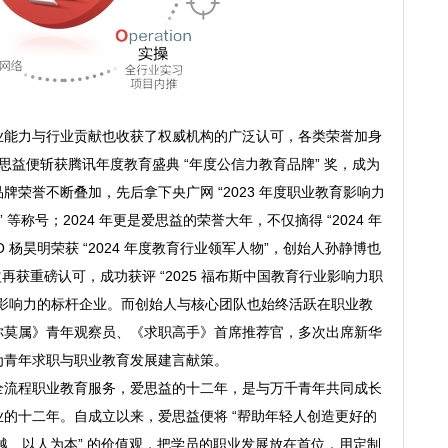
业能力与行业贡献也收获了权威机构的广泛认可，各类荣誉加身
爱思益便斩获腾讯年度教育盛典 “年度公信力教育品牌” 奖，成为
荣誉不断叠加，先后拿下央广网 “2023 年度职业教育影响力
” 等称号；2024 年更是爱思益的荣誉大年，不仅摘得 “2024 年
EO 杨昊明荣获 “2024 年度教育行业领军人物”，创始人孙静博也
思益再获重磅认可，成功获评 “2025 福布斯中国教育行业影响力职
与影响力的标杆企业。而创始人与核心团队也始终活跃在职业教
你莫属》青年观察员、《求职高手》首席推荐官，多次出席新华
为青年求职与职业教育发展建言献策。
全流程职业教育服务，爱思益的十二年，是与万千青年共同成长
的十二年。自成立以来，爱思益便将 “帮助年轻人创造更好的
卓越、以人为本” 的价值观，把学员的职业发展放在首位，用定制