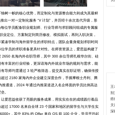
共
下独树一帜的核心优势，而定制化与资源整合能力则成为其最鲜
先推出一对一定制化服务 “V 计划”，并历经十余次迭代升级，形
— 为每位学员配备职业规划师、行业导师与求职顾问组成的专属服
，从职业定位、方案制定到简历修改、模拟面试，再到入职决策，
等紧凑学制与海外留学生的求职特点，团队会量身规划求职时间
每位学员的求职准备更具针对性。在师资资源上，爱思益构建了
650 名海内外在职导师，其中 300 余位导师扎根华尔街、硅
拥有丰富的行业经验，更深谙海内外就业市场的规则与需求，能
有导师均需通过 3 轮严格筛选，提交真实在职证明，确保传授
热
与超过 2180 家海内外企业建立深度合作，手握摩根士丹利、腾
家内推通道，2024 年通过内推渠道进入名企终面的学员比例高达
王
壁垒。
别
癌
，让爱思益收获了亮眼的服务成果，用实实在在的成绩践行着品
天
 17000 名来自全球 23 个国家和地区的留学生与大学生实
深
00+，其中 83% 的 Offer 来自 QS 前 100 企业，学员平均起