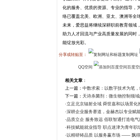
化的服务、优质的资源、专业的指导，
络已覆盖北美、欧洲、亚太、澳洲等全
未来，爱思益将继续深耕职前教育领域
助力人才回流与产业高质量发展的同时
能绽放光彩。
分享或转贴至：
复制网址
QQ空间
百度空
相关文章
：
上一篇：
中数求索：以数字技术为笔，
下一篇：
天诗杀菌剂：微生物控制领域
·
立足北京辐射全域 舜世嘉和以场景化
·
深耕企业服务赛道，金赫杰以专业赋
·
品质立企 服务致远 佰联智通打造电
·
科技赋能就业指导 职点迷津为青年职
·
以精研铸品质 以服务赢市场 —— 飘