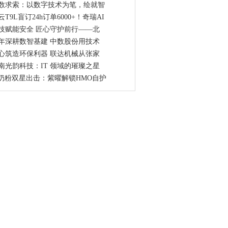
数求索：以数字技术为笔，绘就智
云T9L盲订24h订单6000+！奇瑞AI
技赋能安全 匠心守护前行——北
年深耕数智基建 中数股份用技术
心筑造环保利器 联达机械从张家
南光韵科技：IT 领域的璀璨之星
2奶粉双星出击：紫曜解锁HMO自护