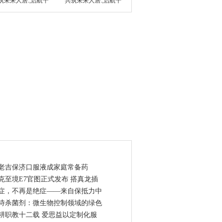
筑未来人居.;启航千
共筑未来人居.;启航千
点资讯
老吉保济口服液成家庭常备药
克至境E7官图正式发布 搭真龙插
症，不再是绝症——来自保抵力中
诗杀菌剂：微生物控制领域的绿色
耕职教十二载 爱思益以定制化服